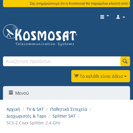
Σας ενημερώνουμε ότι η Kosmosat θα παραμείνει κλειστή από τη 
Το καλάθι είναι άδειο
Μενού
Αρχική
/
TV & SAT
/
Παθητικά Στοιχεία
/
Διαχωριστές & Taps
/
Splitter SAT
/
SCS-2 Coax Splitter 2.4 GHz