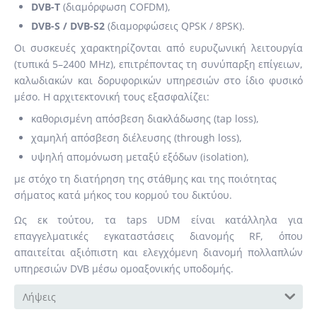
DVB-T
(διαμόρφωση COFDM),
DVB-S / DVB-S2
(διαμορφώσεις QPSK / 8PSK).
Οι συσκευές χαρακτηρίζονται από ευρυζωνική λειτουργία
(τυπικά 5–2400 MHz), επιτρέποντας τη συνύπαρξη επίγειων,
καλωδιακών και δορυφορικών υπηρεσιών στο ίδιο φυσικό
μέσο. Η αρχιτεκτονική τους εξασφαλίζει:
καθορισμένη απόσβεση διακλάδωσης (tap loss),
χαμηλή απόσβεση διέλευσης (through loss),
υψηλή απομόνωση μεταξύ εξόδων (isolation),
με στόχο τη διατήρηση της στάθμης και της ποιότητας
σήματος κατά μήκος του κορμού του δικτύου.
Ως εκ τούτου, τα taps UDM είναι κατάλληλα για
επαγγελματικές εγκαταστάσεις διανομής RF, όπου
απαιτείται αξιόπιστη και ελεγχόμενη διανομή πολλαπλών
υπηρεσιών DVB μέσω ομοαξονικής υποδομής.
Λήψεις