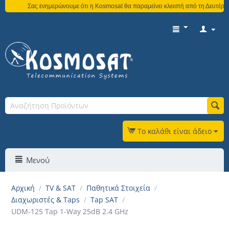
Σας ενημερώνουμε ότι η Kosmosat θα παραμείνει κλειστή από τη Δευτέρα 3
Το καλάθι είναι άδειο
Μενού
Αρχική
/
TV & SAT
/
Παθητικά Στοιχεία
/
Διαχωριστές & Taps
/
Tap SAT
/
UDM-125 Tap 1-Way 25dB 2.4 GHz