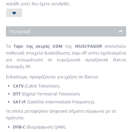
καλάθι γιατί δεν έχετε συνδεθεί.
Περιγραφή
Τα
Taps της σειράς UDM
της
IKUSI/FAGOR
αποτελούν
παθητικά στοιχεία διακλάδωσης (tap-off units) σχεδιασμένα
για ενσωμάτωση σε ευρυζωνικά ομοαξονικά δίκτυα
διανομής RF.
Ειδικότερα, προορίζονται για χρήση σε δίκτυα:
CATV
(Cable Television),
DTT
(Digital Terrestrial Television),
SAT-IF
(Satellite Intermediate Frequency),
τα οποία μεταφέρουν ψηφιακά σήματα σύμφωνα με τα
πρότυπα:
DVB-C
(διαμόρφωση QAM),