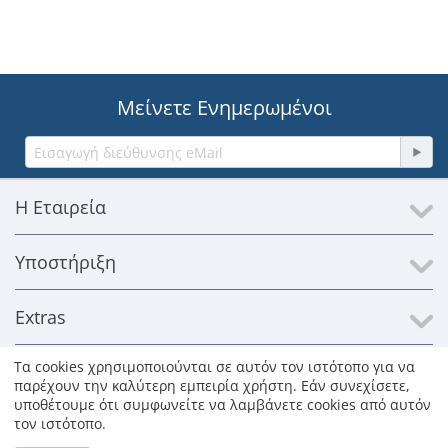
Μείνετε Ενημερωμένοι
Η Εταιρεία
Υποστήριξη
Extras
Τα cookies χρησιμοποιούνται σε αυτόν τον ιστότοπο για να
Επικοινωνία
παρέχουν την καλύτερη εμπειρία χρήστη. Εάν συνεχίσετε,
υποθέτουμε ότι συμφωνείτε να λαμβάνετε cookies από αυτόν
τον ιστότοπο.
© 1996-2026 Kosmosat SA. Με επιφύλαξη παντός δικαιώματος.
Όλα τα εμπορικά σήματα παραμένουν ιδιοκτησία των νόμιμων