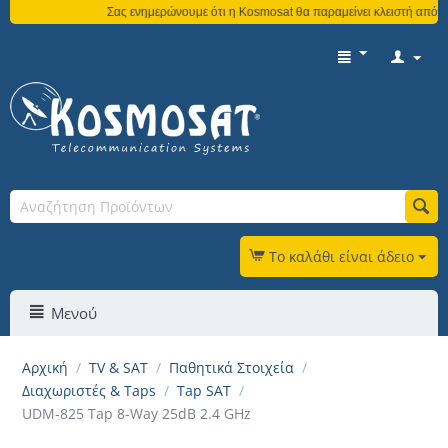
Σας ενημερώνουμε ότι η Kosmosat θα παραμείνει κλειστή από τη 
Το καλάθι είναι άδειο
Μενού
Αρχική
/
TV & SAT
/
Παθητικά Στοιχεία
/
Διαχωριστές & Taps
/
Tap SAT
/
UDM-825 Tap 8-Way 25dB 2.4 GHz