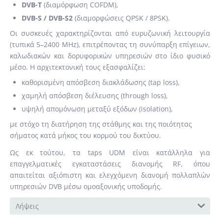
DVB-T
(διαμόρφωση COFDM),
DVB-S / DVB-S2
(διαμορφώσεις QPSK / 8PSK).
Οι συσκευές χαρακτηρίζονται από ευρυζωνική λειτουργία
(τυπικά 5–2400 MHz), επιτρέποντας τη συνύπαρξη επίγειων,
καλωδιακών και δορυφορικών υπηρεσιών στο ίδιο φυσικό
μέσο. Η αρχιτεκτονική τους εξασφαλίζει:
καθορισμένη απόσβεση διακλάδωσης (tap loss),
χαμηλή απόσβεση διέλευσης (through loss),
υψηλή απομόνωση μεταξύ εξόδων (isolation),
με στόχο τη διατήρηση της στάθμης και της ποιότητας
σήματος κατά μήκος του κορμού του δικτύου.
Ως εκ τούτου, τα taps UDM είναι κατάλληλα για
επαγγελματικές εγκαταστάσεις διανομής RF, όπου
απαιτείται αξιόπιστη και ελεγχόμενη διανομή πολλαπλών
υπηρεσιών DVB μέσω ομοαξονικής υποδομής.
Λήψεις