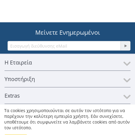
Μείνετε Ενημερωμένοι
Η Εταιρεία
Υποστήριξη
Extras
Τα cookies χρησιμοποιούνται σε αυτόν τον ιστότοπο για να
Επικοινωνία
παρέχουν την καλύτερη εμπειρία χρήστη. Εάν συνεχίσετε,
υποθέτουμε ότι συμφωνείτε να λαμβάνετε cookies από αυτόν
τον ιστότοπο.
© 1996-2026 Kosmosat SA. Με επιφύλαξη παντός δικαιώματος.
Όλα τα εμπορικά σήματα παραμένουν ιδιοκτησία των νόμιμων