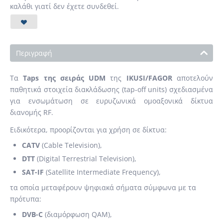
καλάθι γιατί δεν έχετε συνδεθεί.
Περιγραφή
Τα
Taps της σειράς UDM
της
IKUSI/FAGOR
αποτελούν
παθητικά στοιχεία διακλάδωσης (tap-off units) σχεδιασμένα
για ενσωμάτωση σε ευρυζωνικά ομοαξονικά δίκτυα
διανομής RF.
Ειδικότερα, προορίζονται για χρήση σε δίκτυα:
CATV
(Cable Television),
DTT
(Digital Terrestrial Television),
SAT-IF
(Satellite Intermediate Frequency),
τα οποία μεταφέρουν ψηφιακά σήματα σύμφωνα με τα
πρότυπα:
DVB-C
(διαμόρφωση QAM),