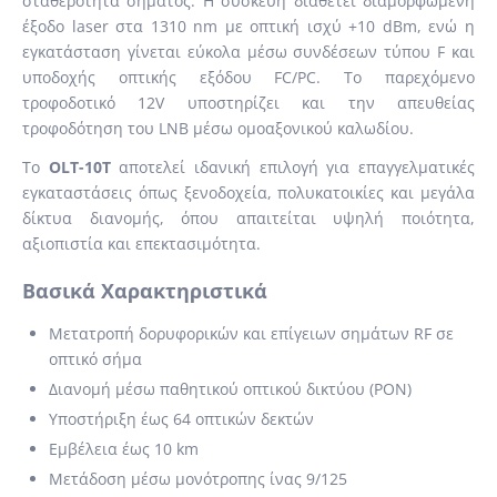
σταθερότητα σήματος. Η συσκευή διαθέτει διαμορφωμένη
έξοδο laser στα 1310 nm με οπτική ισχύ +10 dBm, ενώ η
εγκατάσταση γίνεται εύκολα μέσω συνδέσεων τύπου F και
υποδοχής οπτικής εξόδου FC/PC. Το παρεχόμενο
τροφοδοτικό 12V υποστηρίζει και την απευθείας
τροφοδότηση του LNB μέσω ομοαξονικού καλωδίου.
Το
OLT-10T
αποτελεί ιδανική επιλογή για επαγγελματικές
εγκαταστάσεις όπως ξενοδοχεία, πολυκατοικίες και μεγάλα
δίκτυα διανομής, όπου απαιτείται υψηλή ποιότητα,
αξιοπιστία και επεκτασιμότητα.
Βασικά Χαρακτηριστικά
Μετατροπή δορυφορικών και επίγειων σημάτων RF σε
οπτικό σήμα
Διανομή μέσω παθητικού οπτικού δικτύου (PON)
Υποστήριξη έως 64 οπτικών δεκτών
Εμβέλεια έως 10 km
Μετάδοση μέσω μονότροπης ίνας 9/125