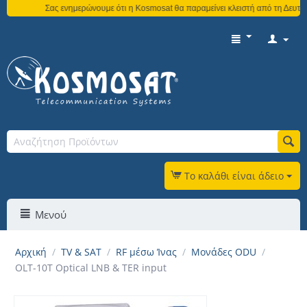
Σας ενημερώνουμε ότι η Kosmosat θα παραμείνει κλειστή από τη Δευτέρα
Το καλάθι είναι άδειο
Μενού
Αρχική
/
TV & SAT
/
RF μέσω Ίνας
/
Μονάδες ODU
/
OLT-10T Optical LNB & TER input