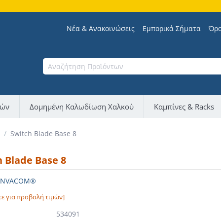
Νέα & Ανακοινώσεις
Εμπορικά Σήματα
Όρο
νών
Δομημένη Καλωδίωση Χαλκού
Καμπίνες & Racks
/
Switch Blade Base 8
h Blade Base 8
 INVACOM®
τε για προβολή τιμών]
534091