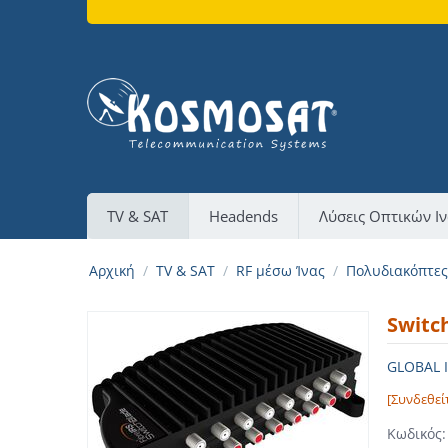
TV & SAT
Headends
Λύσεις Οπτικών Ι
Αρχική
/
TV & SAT
/
RF μέσω Ίνας
/
Πολυδιακόπτες
Switc
GLOBAL
[Συνδεθεί
Κωδικός: