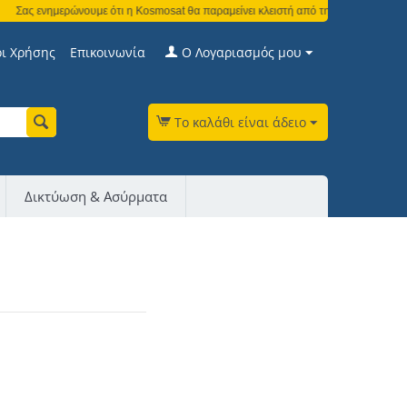
Σας ενημερώνουμε ότι η Kosmosat θα παραμείνει κλειστή από τη Δευτέρα 3 Αυγούσ
ι Χρήσης
Επικοινωνία
Ο Λογαριασμός μου
Το καλάθι είναι άδειο
Δικτύωση & Ασύρματα