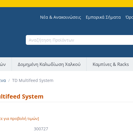
Νέα & Ανακοινώσεις
Εμπορικά Σήματα
Όρο
νών
Δομημένη Καλωδίωση Χαλκού
Καμπίνες & Racks
ενα
/
TD Multifeed System
ltifeed System
τε για προβολή τιμών]
300727