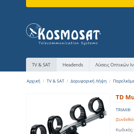
TV & SAT
Headends
Λύσεις Οπτικών Ι
Αρχική
/
TV & SAT
/
Δορυφορική Λήψη
/
Παρελκόμ
TD Mu
TRIAX®
[Συνδεθεί
Κωδικός: