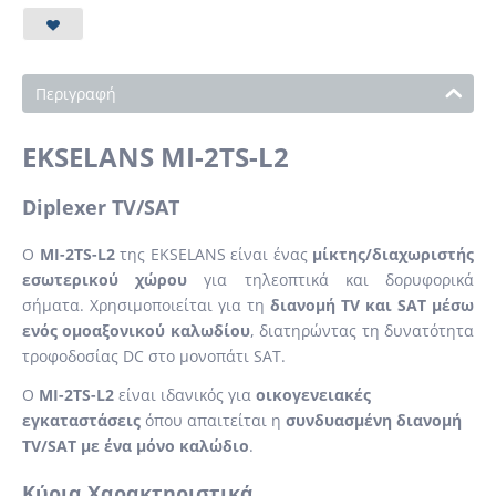
Περιγραφή
EKSELANS MI-2TS-L2
Diplexer TV/SAT
Ο
MI-2TS-L2
της EKSELANS είναι ένας
μίκτης/διαχωριστής
εσωτερικού χώρου
για τηλεοπτικά και δορυφορικά
σήματα. Χρησιμοποιείται για τη
διανομή TV και SAT μέσω
ενός ομοαξονικού καλωδίου
, διατηρώντας τη δυνατότητα
τροφοδοσίας DC στο μονοπάτι SAT.
Ο
MI-2TS-L2
είναι ιδανικός για
οικογενειακές
εγκαταστάσεις
όπου απαιτείται η
συνδυασμένη διανομή
TV/SAT με ένα μόνο καλώδιο
.
Κύρια Χαρακτηριστικά