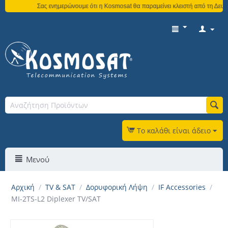
Σας ενημερώνουμε ότι η Kosmosat θα παραμείνει κλειστή από τη Δευτέ
Το καλάθι είναι άδειο
Μενού
Αρχική
/
TV & SAT
/
Δορυφορική Λήψη
/
IF Accessories
/
MI-2TS-L2 Diplexer TV/SAT