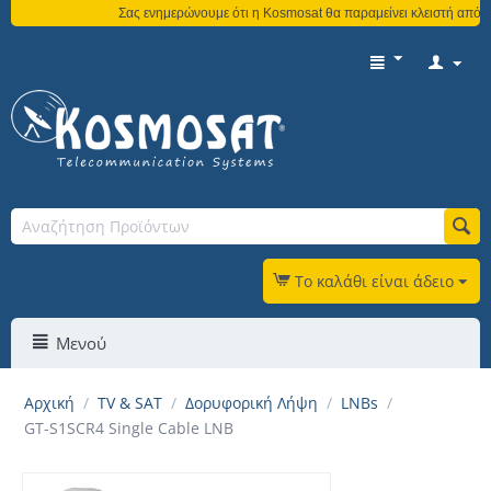
Σας ενημερώνουμε ότι η Kosmosat θα παραμείνει κλειστή από τη 
Το καλάθι είναι άδειο
Μενού
Αρχική
/
TV & SAT
/
Δορυφορική Λήψη
/
LNBs
/
GT-S1SCR4 Single Cable LNB