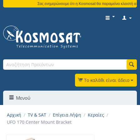
Σας ενημερώνουμε ότι η Kosmosat θα παραμείνει κλειστή από 
Το καλάθι είναι άδειο
Μενού
Αρχική
/
TV & SAT
/
Επίγεια Λήψη
/
Κεραίες
/
UFO 170 Center Mount Bracket