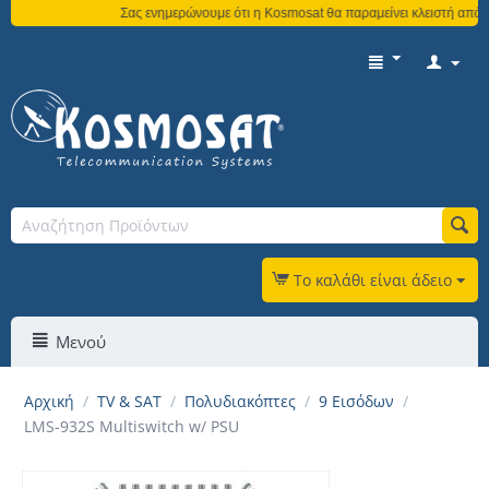
Σας ενημερώνουμε ότι η Kosmosat θα παραμείνει κλειστή από τη
Το καλάθι είναι άδειο
Μενού
Αρχική
/
TV & SAT
/
Πολυδιακόπτες
/
9 Εισόδων
/
LMS-932S Multiswitch w/ PSU