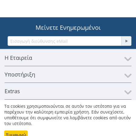
Μείνετε Ενημερωμένοι
Η Εταιρεία
Υποστήριξη
Extras
Τα cookies χρησιμοποιούνται σε αυτόν τον ιστότοπο για να
Επικοινωνία
παρέχουν την καλύτερη εμπειρία χρήστη. Εάν συνεχίσετε,
υποθέτουμε ότι συμφωνείτε να λαμβάνετε cookies από αυτόν
τον ιστότοπο.
© 1996-2026 Kosmosat SA. Με επιφύλαξη παντός δικαιώματος.
Όλα τα εμπορικά σήματα παραμένουν ιδιοκτησία των νόμιμων
Συμφωνώ
κατόχων τους. Οι φωτογραφίες των προϊόντων είναι ενδεικτικές.