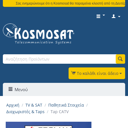
Σας ενημερώνουμε ότι η Kosmosat θα παραμείνει κλειστή από τη Δευτέρα 3 Α
Το καλάθι είναι άδειο
Μενού
Αρχική
/
TV & SAT
/
Παθητικά Στοιχεία
/
Διαχωριστές & Taps
/
Tap CATV