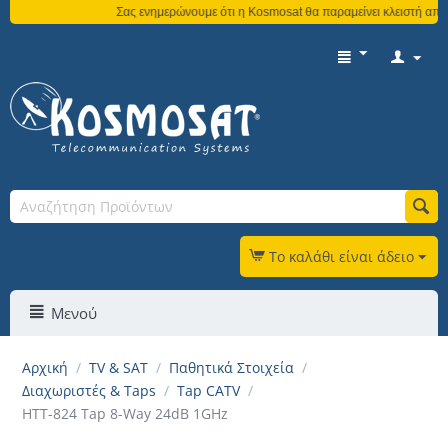
Σας ενημερώνουμε ότι η Kosmosat θα παραμείνει κλειστή από τ
Το καλάθι είναι άδειο
Μενού
Αρχική
/
TV & SAT
/
Παθητικά Στοιχεία
/
Διαχωριστές & Taps
/
Tap CATV
/
HTT-824 Tap 8-Way 24dB 1GHz